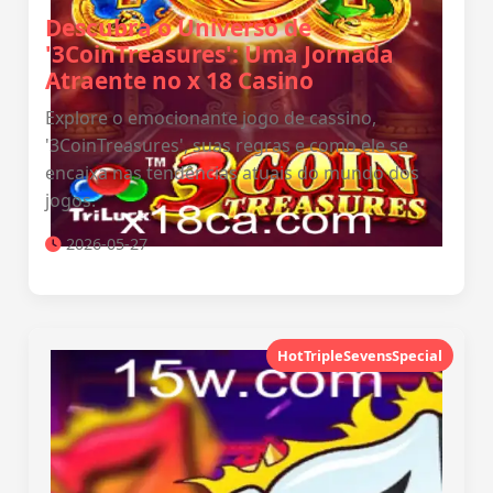
Descubra o Universo de
'3CoinTreasures': Uma Jornada
Atraente no x 18 Casino
Explore o emocionante jogo de cassino,
'3CoinTreasures', suas regras e como ele se
encaixa nas tendências atuais do mundo dos
jogos.
2026-05-27
HotTripleSevensSpecial