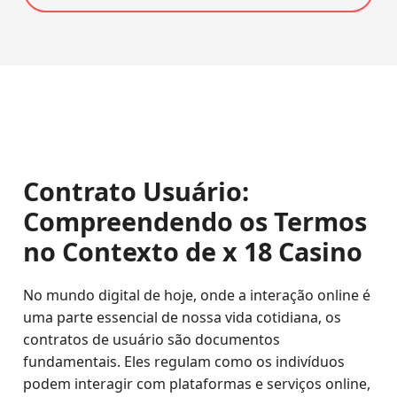
Contrato Usuário:
Compreendendo os Termos
no Contexto de x 18 Casino
No mundo digital de hoje, onde a interação online é
uma parte essencial de nossa vida cotidiana, os
contratos de usuário são documentos
fundamentais. Eles regulam como os indivíduos
podem interagir com plataformas e serviços online,