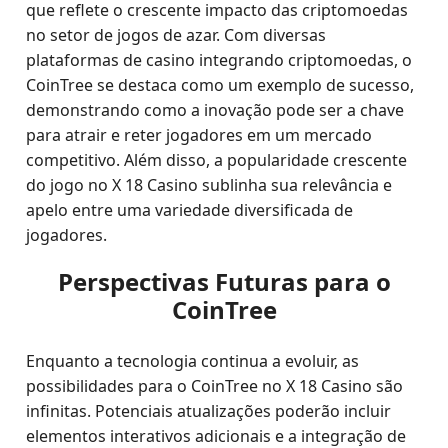
que reflete o crescente impacto das criptomoedas
no setor de jogos de azar. Com diversas
plataformas de casino integrando criptomoedas, o
CoinTree se destaca como um exemplo de sucesso,
demonstrando como a inovação pode ser a chave
para atrair e reter jogadores em um mercado
competitivo. Além disso, a popularidade crescente
do jogo no X 18 Casino sublinha sua relevância e
apelo entre uma variedade diversificada de
jogadores.
Perspectivas Futuras para o
CoinTree
Enquanto a tecnologia continua a evoluir, as
possibilidades para o CoinTree no X 18 Casino são
infinitas. Potenciais atualizações poderão incluir
elementos interativos adicionais e a integração de