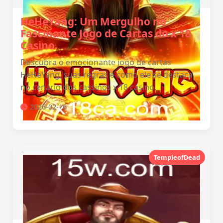
HeHeYang: Um Mergulho no
Fascinante Jogo de Cartas do x 18
Casino
Descubra o emocionante jogo de cartas
HeHeYang, suas regras e como ele se destaca
no cenário dos cassinos x 18 casino.
2026-02-16
TempleofDead