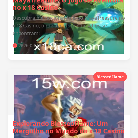
MayaTreasure: O Jogo de Aventura
no x 18 Casino
Descubra o emocionante jogo MayaTreasure no
x 18 Casino, onde aventura e desafios se
encontram.
2026-05-14
BlessedFlame
Explorando BlessedFlame: Um
Mergulho no Mundo do x 18 Casino