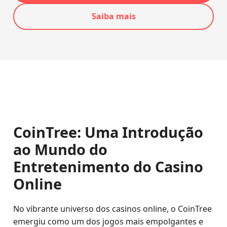
Saiba mais
CoinTree: Uma Introdução
ao Mundo do
Entretenimento do Casino
Online
No vibrante universo dos casinos online, o CoinTree
emergiu como um dos jogos mais empolgantes e