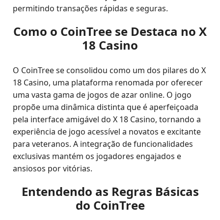
permitindo transações rápidas e seguras.
Como o CoinTree se Destaca no X
18 Casino
O CoinTree se consolidou como um dos pilares do X
18 Casino, uma plataforma renomada por oferecer
uma vasta gama de jogos de azar online. O jogo
propõe uma dinâmica distinta que é aperfeiçoada
pela interface amigável do X 18 Casino, tornando a
experiência de jogo acessível a novatos e excitante
para veteranos. A integração de funcionalidades
exclusivas mantém os jogadores engajados e
ansiosos por vitórias.
Entendendo as Regras Básicas
do CoinTree