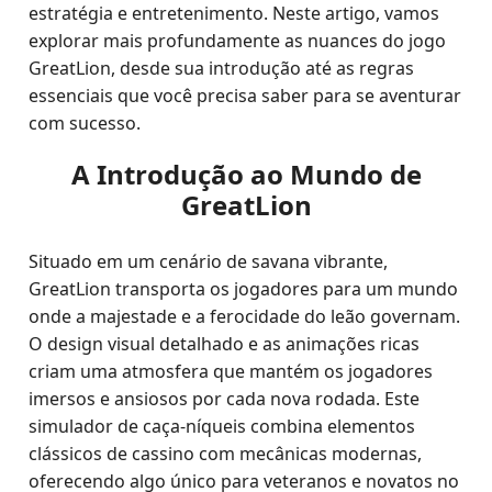
estratégia e entretenimento. Neste artigo, vamos
explorar mais profundamente as nuances do jogo
GreatLion, desde sua introdução até as regras
essenciais que você precisa saber para se aventurar
com sucesso.
A Introdução ao Mundo de
GreatLion
Situado em um cenário de savana vibrante,
GreatLion transporta os jogadores para um mundo
onde a majestade e a ferocidade do leão governam.
O design visual detalhado e as animações ricas
criam uma atmosfera que mantém os jogadores
imersos e ansiosos por cada nova rodada. Este
simulador de caça-níqueis combina elementos
clássicos de cassino com mecânicas modernas,
oferecendo algo único para veteranos e novatos no