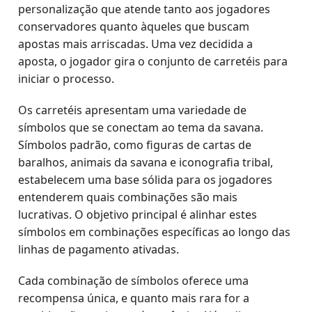
personalização que atende tanto aos jogadores
conservadores quanto àqueles que buscam
apostas mais arriscadas. Uma vez decidida a
aposta, o jogador gira o conjunto de carretéis para
iniciar o processo.
Os carretéis apresentam uma variedade de
símbolos que se conectam ao tema da savana.
Símbolos padrão, como figuras de cartas de
baralhos, animais da savana e iconografia tribal,
estabelecem uma base sólida para os jogadores
entenderem quais combinações são mais
lucrativas. O objetivo principal é alinhar estes
símbolos em combinações específicas ao longo das
linhas de pagamento ativadas.
Cada combinação de símbolos oferece uma
recompensa única, e quanto mais rara for a