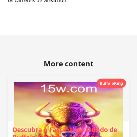
os carretéis de GreatLion.
More content
BuffaloKing
Descubra o Fascinante Mundo de