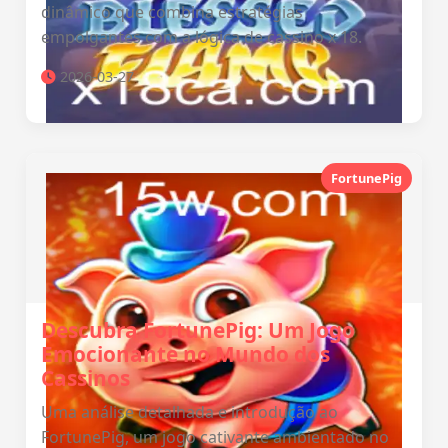
dinâmico que combina estratégias
empolgantes com a lógica de cassino x 18.
2026-03-27
FortunePig
Descubra FortunePig: Um Jogo
Emocionante no Mundo dos
Cassinos
Uma análise detalhada e introdução ao
FortunePig, um jogo cativante ambientado no