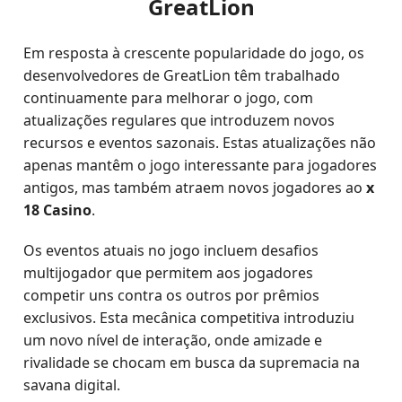
GreatLion
Em resposta à crescente popularidade do jogo, os
desenvolvedores de GreatLion têm trabalhado
continuamente para melhorar o jogo, com
atualizações regulares que introduzem novos
recursos e eventos sazonais. Estas atualizações não
apenas mantêm o jogo interessante para jogadores
antigos, mas também atraem novos jogadores ao
x
18 Casino
.
Os eventos atuais no jogo incluem desafios
multijogador que permitem aos jogadores
competir uns contra os outros por prêmios
exclusivos. Esta mecânica competitiva introduziu
um novo nível de interação, onde amizade e
rivalidade se chocam em busca da supremacia na
savana digital.