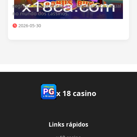
regras, características e contextualização atual
no mundo dos cassinos.
2026-05-30
x 18 casino
Links rápidos