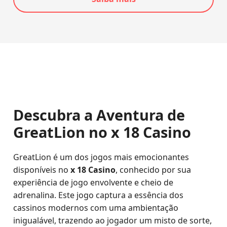
Descubra a Aventura de
GreatLion no x 18 Casino
GreatLion é um dos jogos mais emocionantes
disponíveis no
x 18 Casino
, conhecido por sua
experiência de jogo envolvente e cheio de
adrenalina. Este jogo captura a essência dos
cassinos modernos com uma ambientação
inigualável, trazendo ao jogador um misto de sorte,