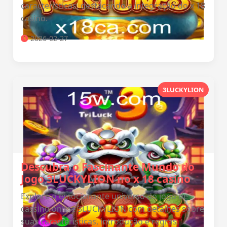
características, destacando a integração do x 18
casino.
2026-02-27
3LUCKYLION
Descubra o Fascinante Mundo do
Jogo 3LUCKYLION no x 18 casino
Explore o emocionante universo do jogo de
cassino online 3LUCKYLION com detalhes sobre
suas características, introdução e regras.