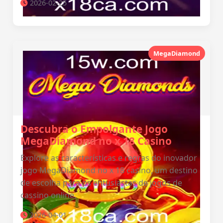
2026-02-25
MegaDiamond
Descubra o Empolgante Jogo
MegaDiamond no x 18 Casino
Explore as características e regras do inovador
jogo MegaDiamond no x 18 casino, um destino
de escolha para os entusiastas de jogos de
cassino online.
2026-04-01