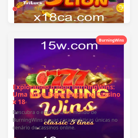
2026-05-16
BurningWins
Explorando o Jogo BurningWins:
Uma Nova Experiência no Cassino
x 18
Descubra o emocionante mundo de
BurningWins e suas características únicas no
cenário de cassinos online.