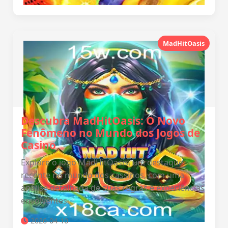
MadHitOasis
Descubra MadHitOasis: O Novo
Fenômeno no Mundo dos Jogos de
Casino
Explore o jogo MadHitOasis, um destaque
recente no mundo dos cassinos, com uma
análise detalhada de suas regras e experiências
envolventes.
2026-04-10