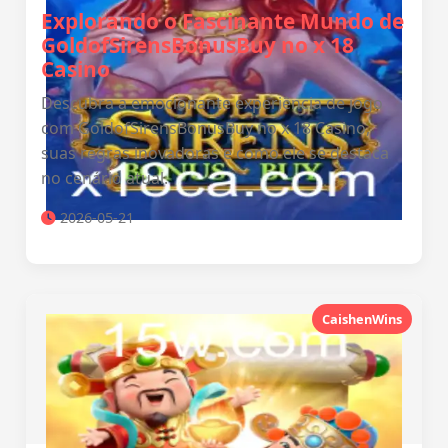
Explorando o Fascinante Mundo de
GoldofSirensBonusBuy no x 18
Casino
Descubra a emocionante experiência de jogo
com GoldofSirensBonusBuy no x 18 Casino,
suas regras inovadoras e como ele se destaca
no cenário atual.
2026-05-21
CaishenWins