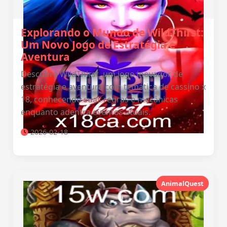
Explorando o Mundo de WildThirst:
Um Novo Jogo de Estratégia e
Aventura
Descubra WildThirst, um jogo inovador de
estratégia e aventura com temática de cassino x
18, conhecendo suas regras e mecânicas
enquanto adentra eventos atuais.
2026-02-18
AnimalQuest