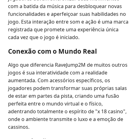
com a batida da música para desbloquear novas
funcionalidades e aperfeiçoar suas habilidades no
jogo. Esta interação entre som e ação é uma marca
registrada que promete uma experiência única
cada vez que o jogo é iniciado.
Conexão com o Mundo Real
Algo que diferencia RaveJump2M de muitos outros
jogos é sua interatividade com a realidade
aumentada. Com acessórios específicos, os
jogadores podem transformar suas próprias salas
de estar em partes da pista, criando uma fusão
perfeita entre o mundo virtual e o físico,
adentrando totalmente o espírito de "x 18 casino",
onde o ambiente transmite o luxo e a emoção de
cassinos.