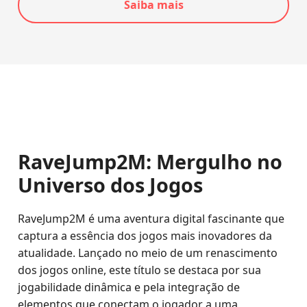
Saiba mais
RaveJump2M: Mergulho no
Universo dos Jogos
RaveJump2M é uma aventura digital fascinante que
captura a essência dos jogos mais inovadores da
atualidade. Lançado no meio de um renascimento
dos jogos online, este título se destaca por sua
jogabilidade dinâmica e pela integração de
elementos que conectam o jogador a uma