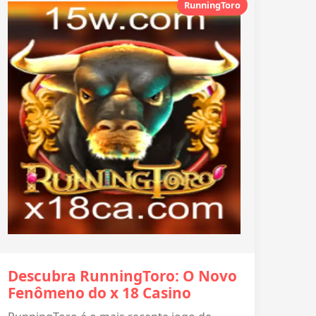
RunningToro
Descubra RunningToro: O Novo
Fenômeno do x 18 Casino