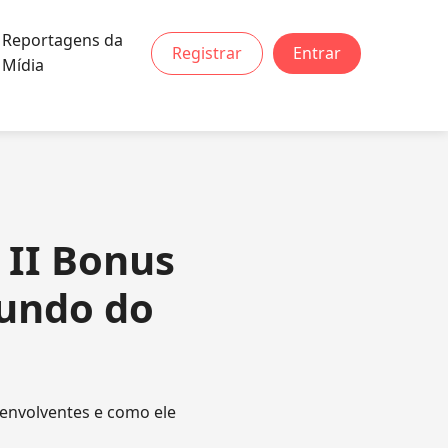
Reportagens da
Registrar
Entrar
Mídia
 II Bonus
Mundo do
 envolventes e como ele