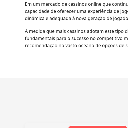
Em um mercado de cassinos online que continu
capacidade de oferecer uma experiência de jogo
dinâmica e adequada à nova geração de jogador
À medida que mais cassinos adotam este tipo d
fundamentais para o sucesso no competitivo mu
recomendação no vasto oceano de opções de slo