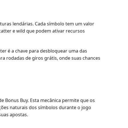
aturas lendárias. Cada símbolo tem um valor
catter e wild que podem ativar recursos
atter é a chave para desbloquear uma das
ara rodadas de giros grátis, onde suas chances
o de Bonus Buy. Esta mecânica permite que os
ões naturais dos símbolos durante o jogo
suas apostas.