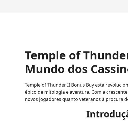
Temple of Thunder
Mundo dos Cassin
Temple of Thunder II Bonus Buy está revolucio
épico de mitologia e aventura. Com a crescente
novos jogadores quanto veteranos à procura d
Introduç