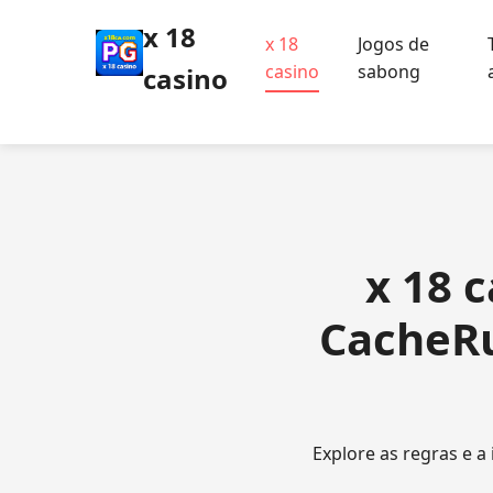
x 18
x 18
Jogos de
casino
sabong
casino
x 18 
CacheRu
Explore as regras e 