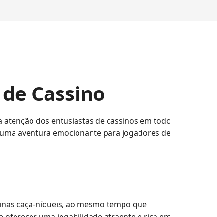
de Cassino
a atenção dos entusiastas de cassinos em todo
 uma aventura emocionante para jogadores de
uinas caça-níqueis, ao mesmo tempo que
 oferecer uma jogabilidade atraente e rica em