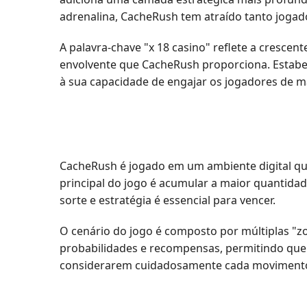
adrenalina, CacheRush tem atraído tanto jogad
A palavra-chave "x 18 casino" reflete a crescen
envolvente que CacheRush proporciona. Estabe
à sua capacidade de engajar os jogadores de m
CacheRush é jogado em um ambiente digital que 
principal do jogo é acumular a maior quantid
sorte e estratégia é essencial para vencer.
O cenário do jogo é composto por múltiplas "z
probabilidades e recompensas, permitindo que c
considerarem cuidadosamente cada movimento,