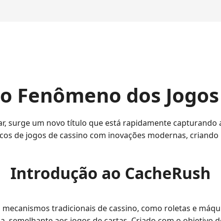
o Fenômeno dos Jogos 
r, surge um novo título que está rapidamente capturando 
cos de jogos de cassino com inovações modernas, criando
Introdução ao CacheRush
m mecanismos tradicionais de cassino, como roletas e máq
, semelhante aos jogos de cartas. Criado com o objetivo de