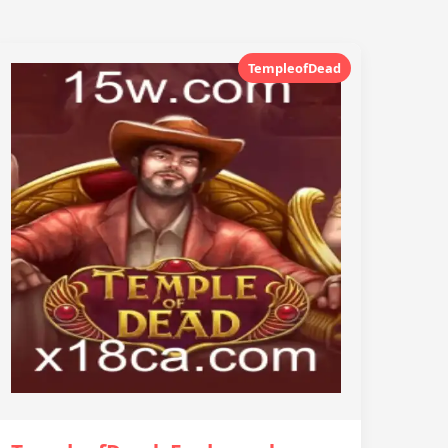
TempleofDead