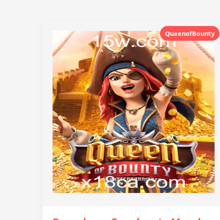
QueenofBounty