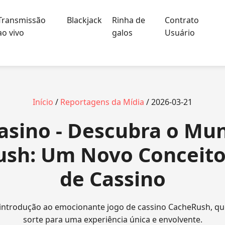
Transmissão
Blackjack
Rinha de
Contrato
ao vivo
galos
Usuário
Início
/
Reportagens da Mídia
/ 2026-03-21
casino - Descubra o Mu
sh: Um Novo Conceito
de Cassino
a introdução ao emocionante jogo de cassino CacheRush, que
sorte para uma experiência única e envolvente.