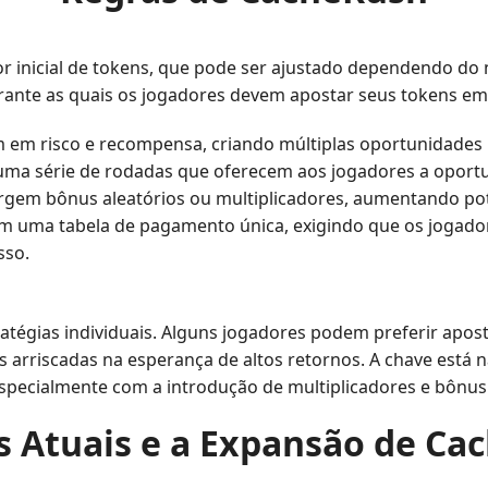
or inicial de tokens, que pode ser ajustado dependendo do ní
ante as quais os jogadores devem apostar seus tokens em
 em risco e recompensa, criando múltiplas oportunidades p
a série de rodadas que oferecem aos jogadores a oportunid
rgem bônus aleatórios ou multiplicadores, aumentando po
m uma tabela de pagamento única, exigindo que os jogador
sso.
atégias individuais. Alguns jogadores podem preferir apos
arriscadas na esperança de altos retornos. A chave está n
specialmente com a introdução de multiplicadores e bônus
s Atuais e a Expansão de Ca